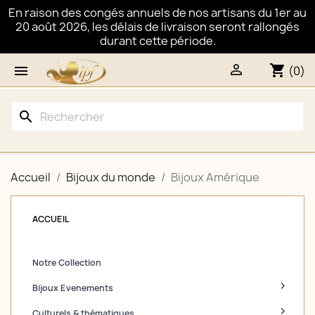
En raison des congés annuels de nos artisans du 1er au
20 août 2026, les délais de livraison seront rallongés
durant cette période.

shopping_cart

(0)
search
Accueil
Bijoux du monde
Bijoux Amérique
ACCUEIL
Notre Collection
Bijoux Evenements
Culturels & thématiques