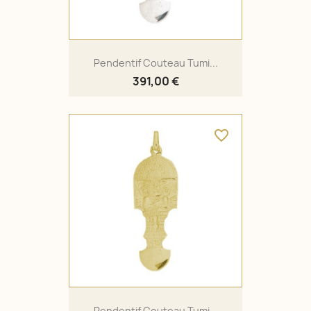
Pendentif Couteau Tumi...
391,00 €
favorite_border
Pendentif Couteau Tumi...