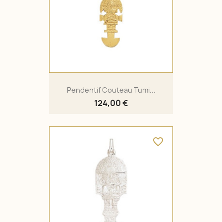
Pendentif Couteau Tumi...
124,00 €
favorite_border