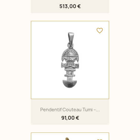
513,00 €
favorite_border
Pendentif Couteau Tumi –...
91,00 €