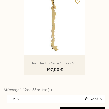
favorite_border
Pendentif Carte Chili – Or...
197,00 €
Affichage 1-12 de 33 article(s)
1

Suivant
2
3