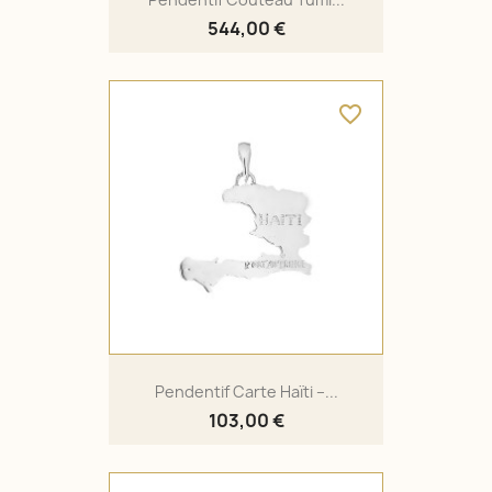
544,00 €
favorite_border
Pendentif Carte Haïti –...
103,00 €