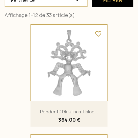

FILTRER
Pertinence
Affichage 1-12 de 33 article(s)
favorite_border
Pendentif Dieu Inca Tlaloc...
364,00 €