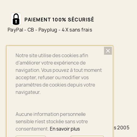
PAIEMENT 100% SÉCURISÉ
PayPal - CB - Payplug - 4 X sans frais
Notre site utilise des cookies afin
LIVRAISON SUIVI
d’améliorer votre expérience de
Colissimo - Chronopost - Mondial Relay
navigation. Vous pouvez à tout moment
accepter, refuser ou modifier vos
paramètres de cookies depuis votre
navigateur.
ASSURANCE QUALITÉ
Bijoux sélectionnés avec soin
Aucune information personnelle
sensible n’est stockée sans votre
© 2026 - A3PLUS2 - La petite Française depuis 2005
consentement.
En savoir plus
- Paris