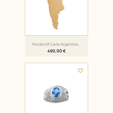
Pendentif Carte Argentine...
490,00 €
favorite_border