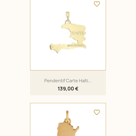
favorite_border
Pendentif Carte Haïti...
139,00 €
favorite_border