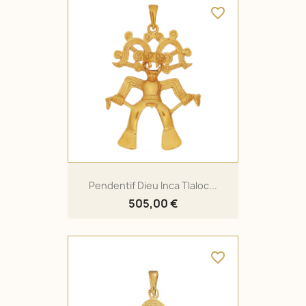
favorite_border
Pendentif Dieu Inca Tlaloc...
505,00 €
favorite_border