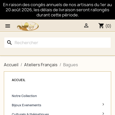
En raison des congés annuels de nos artisans du 1er au
20 août 2026, les délais de livraison seront rallongés
durant cette période.

shopping_cart

(0)
search
Accueil
Ateliers Français
Bagues
ACCUEIL
Notre Collection
Bijoux Evenements
Culturels & thématiques