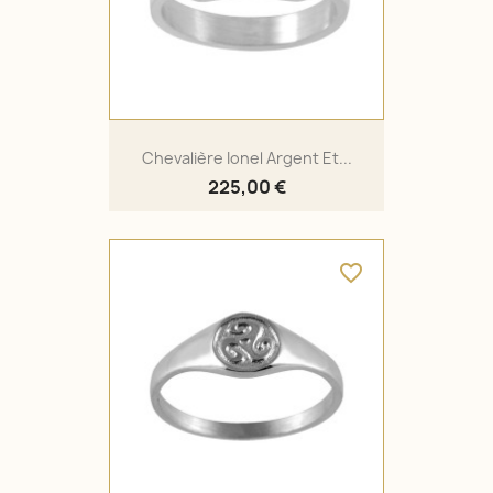
Chevalière Ionel Argent Et...
225,00 €
favorite_border