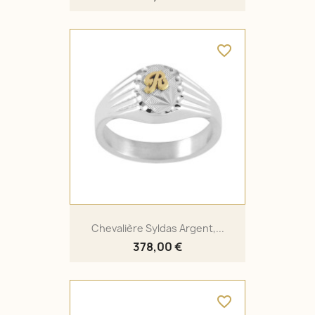
favorite_border
Chevalière Syldas Argent,...
378,00 €
favorite_border