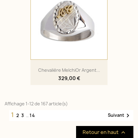
Chevalière MelchiOr Argent...
329,00 €
Affichage 1-12 de 167 article(s)
1

Suivant
2
3
…
14
Retour en haut
