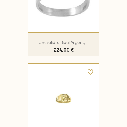
Chevalière Rieul Argent,...
224,00 €
favorite_border