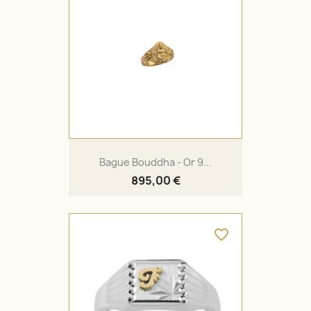
Bague Bouddha - Or 9...
895,00 €
favorite_border