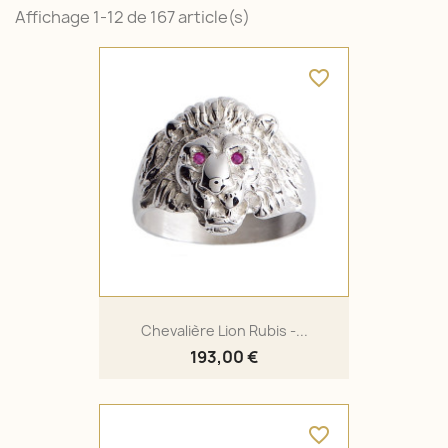
Affichage 1-12 de 167 article(s)
favorite_border
Chevalière Lion Rubis -...
193,00 €
favorite_border