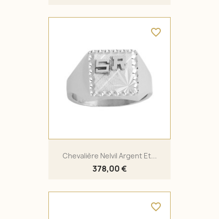
favorite_border
Chevalière Nelvil Argent Et...
378,00 €
favorite_border