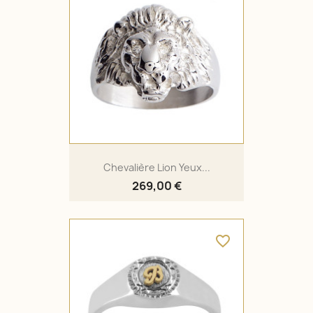
Chevalière Lion Yeux...
269,00 €
favorite_border