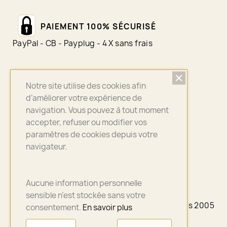
PAIEMENT 100% SÉCURISÉ
PayPal - CB - Payplug - 4 X sans frais
Notre site utilise des cookies afin
LIVRAISON SUIVI
d’améliorer votre expérience de
Colissimo - Chronopost - Mondial Relay
navigation. Vous pouvez à tout moment
accepter, refuser ou modifier vos
paramètres de cookies depuis votre
navigateur.
ASSURANCE QUALITÉ
Bijoux sélectionnés avec soin
Aucune information personnelle
sensible n’est stockée sans votre
© 2026 - A3PLUS2 - La petite Française depuis 2005
consentement.
En savoir plus
- Paris