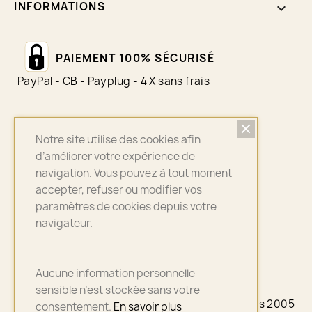
INFORMATIONS
keyboard_arrow_down
PAIEMENT 100% SÉCURISÉ
PayPal - CB - Payplug - 4 X sans frais
Notre site utilise des cookies afin
LIVRAISON SUIVI
d’améliorer votre expérience de
Colissimo - Chronopost - Mondial Relay
navigation. Vous pouvez à tout moment
accepter, refuser ou modifier vos
paramètres de cookies depuis votre
navigateur.
ASSURANCE QUALITÉ
Bijoux sélectionnés avec soin
Aucune information personnelle
sensible n’est stockée sans votre
© 2026 - A3PLUS2 - La petite Française depuis 2005
consentement.
En savoir plus