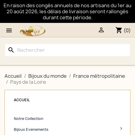
En raison des congés annuels de nos artisans du 1er au
20 août 2026, les délais de livraison seront rallongés
durant cette période.

shopping_cart

(0)
search
Accueil
Bijoux du monde
France métropolitaine
Pays de la Loire
ACCUEIL
Notre Collection
Bijoux Evenements