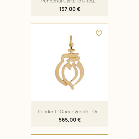
Pendentif Carte Ile D'Yeu...
157,00 €
favorite_border
Pendentif Coeur Vendé – Or...
565,00 €