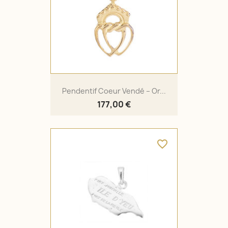
Pendentif Coeur Vendé – Or...
177,00 €
favorite_border