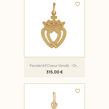
favorite_border
Pendentif Coeur Vendé – Or...
315,00 €
favorite_border