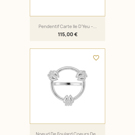
Pendentif Carte Ile D'Yeu –...
115,00 €
favorite_border
Noeud De Foulard Coeurs De...