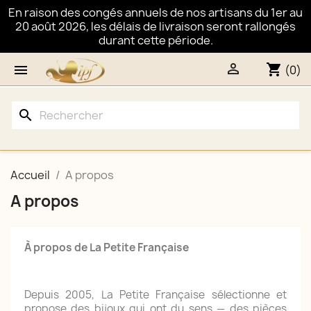
En raison des congés annuels de nos artisans du 1er au
20 août 2026, les délais de livraison seront rallongés
durant cette période.

shopping_cart

(0)
search
Accueil
A propos
A propos
À propos de La Petite Française
Depuis 2005, La Petite Française sélectionne et
propose des bijoux qui ont du sens — des pièces