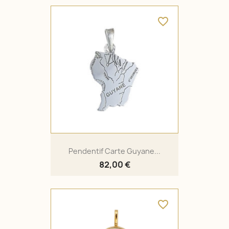
favorite_border
Pendentif Carte Guyane...
82,00 €
favorite_border