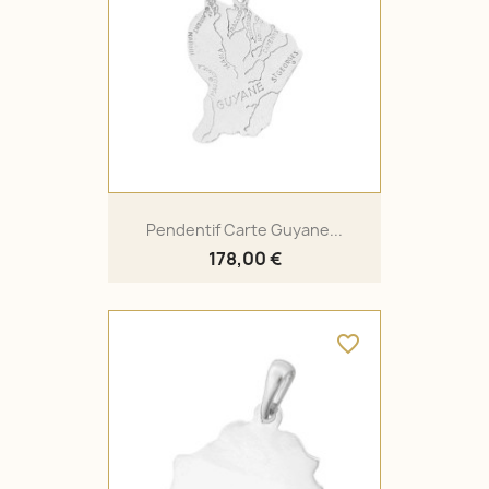
Pendentif Carte Guyane...
178,00 €
favorite_border