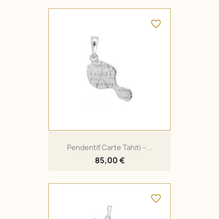
favorite_border
Pendentif Carte Tahiti –...
85,00 €
favorite_border