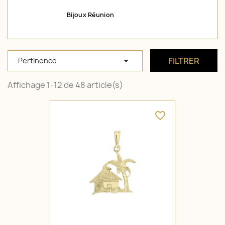
Bijoux Réunion

FILTRER
Pertinence
Affichage 1-12 de 48 article(s)
favorite_border