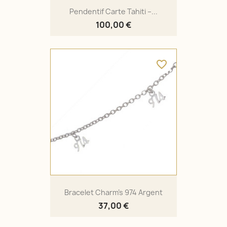
Pendentif Carte Tahiti –...
100,00 €
favorite_border
Bracelet Charm's 974 Argent
37,00 €