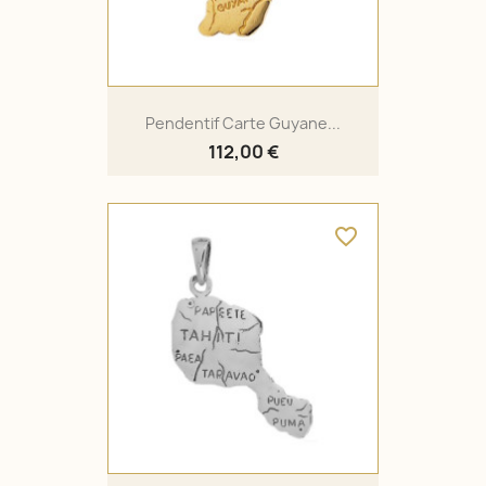
Pendentif Carte Guyane...
112,00 €
favorite_border