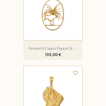
Pendentif Cagou Plaqué Or -...
133,00 €
favorite_border