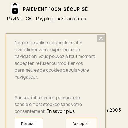
PAIEMENT 100% SÉCURISÉ
PayPal - CB - Payplug - 4 X sans frais
Notre site utilise des cookies afin
LIVRAISON SUIVI
d’améliorer votre expérience de
Colissimo - Chronopost - Mondial Relay
navigation. Vous pouvez à tout moment
accepter, refuser ou modifier vos
paramètres de cookies depuis votre
navigateur.
ASSURANCE QUALITÉ
Bijoux sélectionnés avec soin
Aucune information personnelle
sensible n’est stockée sans votre
© 2026 - A3PLUS2 - La petite Française depuis 2005
consentement.
En savoir plus
- Paris
Refuser
Accepter