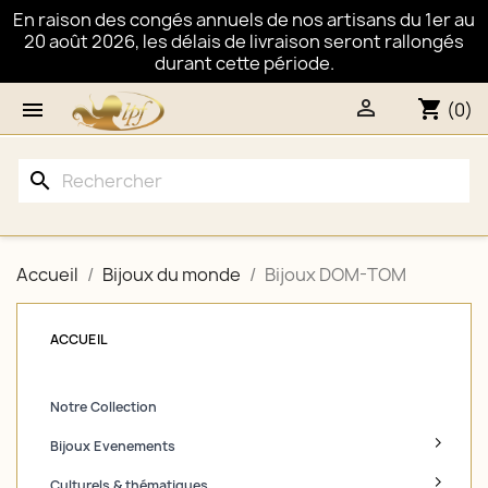
En raison des congés annuels de nos artisans du 1er au
20 août 2026, les délais de livraison seront rallongés
durant cette période.

shopping_cart

(0)
search
Accueil
Bijoux du monde
Bijoux DOM-TOM
ACCUEIL
Notre Collection
Bijoux Evenements
Culturels & thématiques