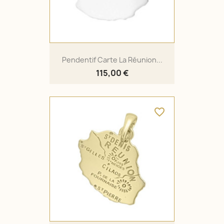
Pendentif Carte La Réunion...
115,00 €
favorite_border