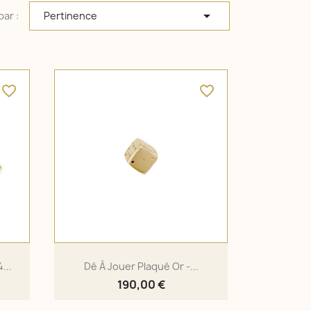

par :
Pertinence
favorite_border
favorite_border
...
Dé À Jouer Plaqué Or -...
190,00 €