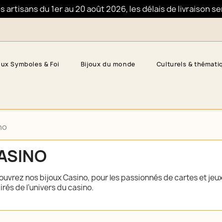
artisans du 1er au 20 août 2026, les délais de livraison s
oux Symboles & Foi
Bijoux du monde
Culturels & thémati
no
ASINO
uvrez nos bijoux Casino, pour les passionnés de cartes et jeux
irés de l’univers du casino.