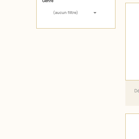
Genre

(aucun filtre)
Dé