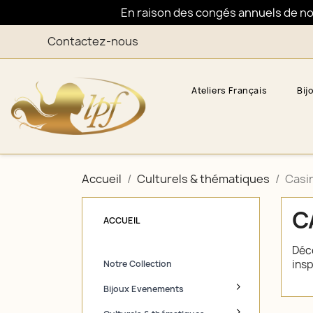
En raison des congés annuels de nos 
Contactez-nous
Ateliers Français
Bij
Accueil
Culturels & thématiques
Casi
C
ACCUEIL
Déco
insp
Notre Collection
Bijoux Evenements