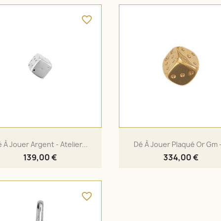
favorite_border
 À Jouer Argent - Atelier...
Dé À Jouer Plaqué Or Gm -
139,00 €
334,00 €
favorite_border