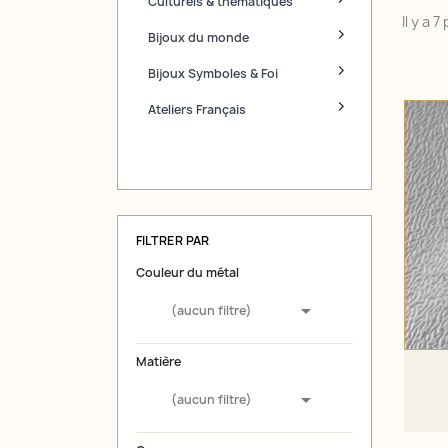
Culturels & thématiques
Il y a 
Bijoux du monde
Bijoux Symboles & Foi
Ateliers Français
FILTRER PAR
Couleur du métal

(aucun filtre)
Matière

(aucun filtre)