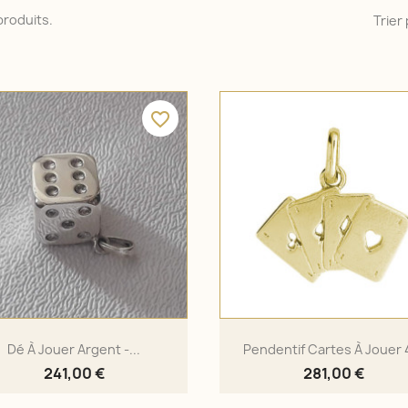
7 produits.
Trier 
favorite_border
Dé À Jouer Argent -...
Pendentif Cartes À Jouer 4
241,00 €
281,00 €