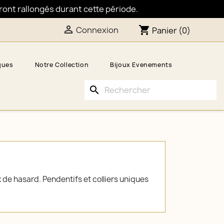
eront rallongés durant cette période.

shopping_cart
Connexion
Panier
(0)
ques
Notre Collection
Bijoux Evenements
search
 de hasard. Pendentifs et colliers uniques