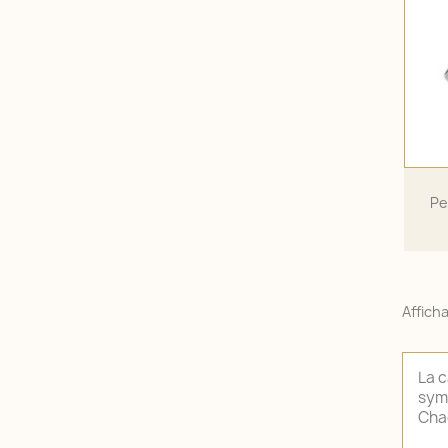
Pe
Afficha
La c
symb
Chaq