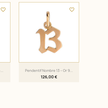
favorite_border
favorite_border
...
Pendentif Nombre 13 – Or 9...
126,00 €