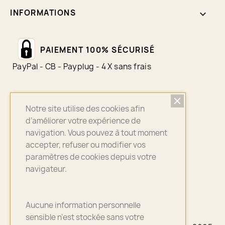
INFORMATIONS
keyboard_arrow_down
PAIEMENT 100% SÉCURISÉ
PayPal - CB - Payplug - 4 X sans frais
Notre site utilise des cookies afin
LIVRAISON SUIVI
d’améliorer votre expérience de
Colissimo - Chronopost - Mondial Relay
navigation. Vous pouvez à tout moment
accepter, refuser ou modifier vos
paramètres de cookies depuis votre
navigateur.
ASSURANCE QUALITÉ
Bijoux sélectionnés avec soin
Aucune information personnelle
sensible n’est stockée sans votre