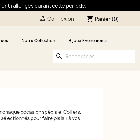
eront rallongés durant cette période.

shopping_cart
Connexion
Panier
(0)
ques
Notre Collection
Bijoux Evenements
search
 chaque occasion spéciale. Colliers,
électionnés pour faire plaisir à vos