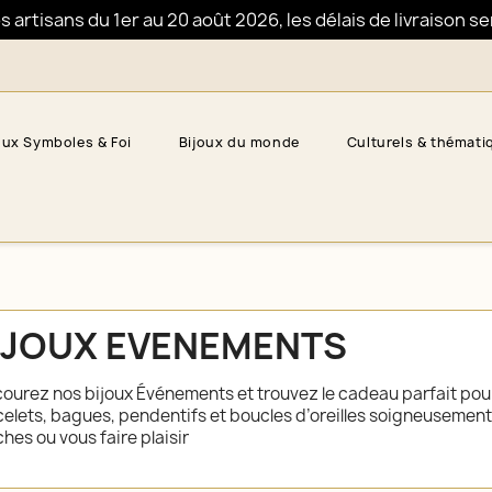
artisans du 1er au 20 août 2026, les délais de livraison s
oux Symboles & Foi
Bijoux du monde
Culturels & thémati
IJOUX EVENEMENTS
ourez nos bijoux Événements et trouvez le cadeau parfait pour
elets, bagues, pendentifs et boucles d’oreilles soigneusement s
hes ou vous faire plaisir