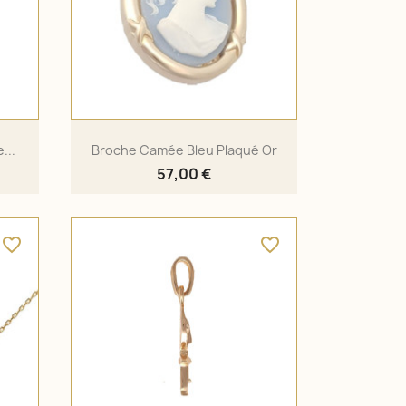
...
Broche Camée Bleu Plaqué Or
57,00 €
favorite_border
favorite_border