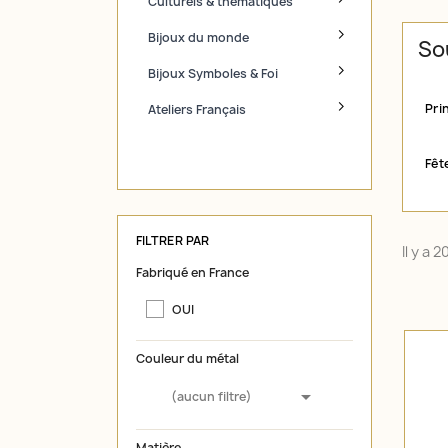
Culturels & thématiques
Bijoux du monde
So
Bijoux Symboles & Foi
Pri
Ateliers Français
Fêt
FILTRER PAR
Il y a 
Fabriqué en France
OUI
Couleur du métal

(aucun filtre)
Matière