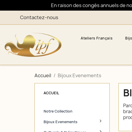
En raison des congés annuels de nos 
Contactez-nous
Ateliers Français
Bij
Accueil
Bijoux Evenements
B
ACCUEIL
Parc
brac
Notre Collection
proc
Bijoux Evenements