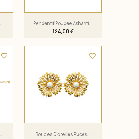
..
Pendentif Poupée Ashanti...
124,00 €
favorite_border
favorite_border
..
Boucles D'oreilles Puces...