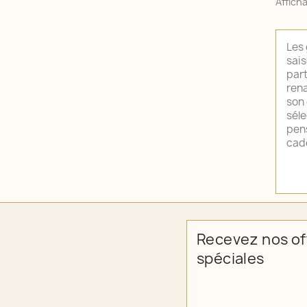
Affich
Les 
sais
part
rena
son 
séle
pens
cade
Recevez nos of
spéciales