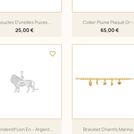
oucles D'oreilles Puces...
Collier Plume Plaqué Or–.
25,00 €
65,00 €
favorite_border
ndentif Lion En – Argent...
Bracelet Charm's Marina.