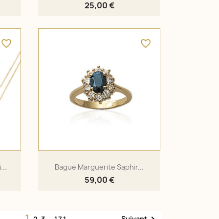
25,00 €
favorite_border
favorite_border
...
Bague Marguerite Saphir...
59,00 €
1
Suivant