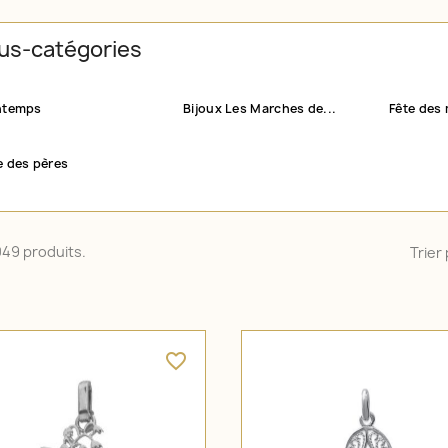
us-catégories
ntemps
Bijoux Les Marches de...
Fête des
e des pères
2049 produits.
Trier 
favorite_border