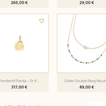
265,00 €
29,00 €
favorite_border
Pendentif Panda – Or 9...
Collier Double Rang Miyuki
317,00 €
89,00 €