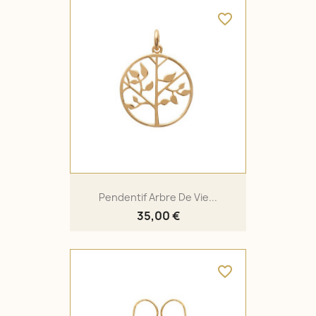
favorite_border
Pendentif Arbre De Vie...
35,00 €
favorite_border