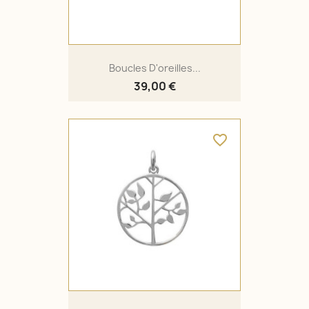
Boucles D'oreilles...
39,00 €
favorite_border