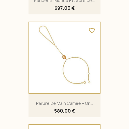
Pendentif Monde Et Arbre De...
697,00 €
favorite_border
Parure De Main Camée – Or...
580,00 €