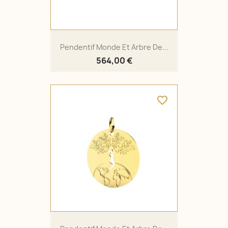
Pendentif Monde Et Arbre De...
564,00 €
favorite_border