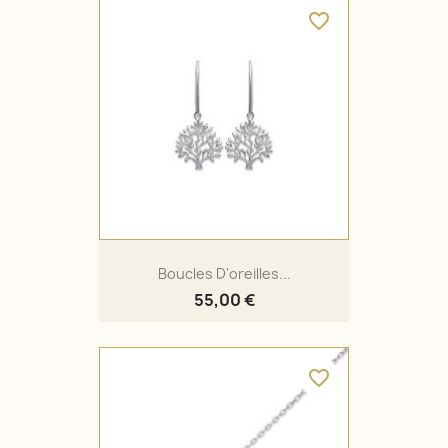
favorite_border
Boucles D'oreilles...
55,00 €
favorite_border