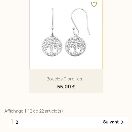
favorite_border
Boucles D'oreilles...
55,00 €
Affichage 1-12 de 22 article(s)
1

Suivant
2