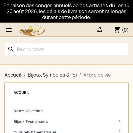
En raison des congés annuels de nos artisans du 1er au
20 août 2026, les délais de livraison seront rallongés
durant cette période.

shopping_cart

(0)
search
Accueil
Bijoux Symboles & Foi
Arbre de vie
ACCUEIL
Notre Collection
Bijoux Evenements
Culturels & thématiques