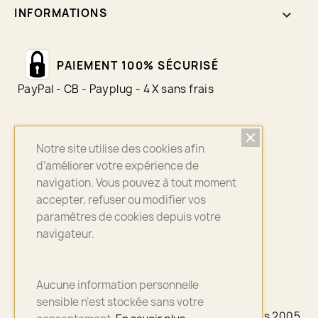
INFORMATIONS
keyboard_arrow_down
PAIEMENT 100% SÉCURISÉ
PayPal - CB - Payplug - 4 X sans frais
Notre site utilise des cookies afin
LIVRAISON SUIVI
d’améliorer votre expérience de
Colissimo - Chronopost - Mondial Relay
navigation. Vous pouvez à tout moment
accepter, refuser ou modifier vos
paramètres de cookies depuis votre
navigateur.
ASSURANCE QUALITÉ
Bijoux sélectionnés avec soin
Aucune information personnelle
sensible n’est stockée sans votre
© 2026 - A3PLUS2 - La petite Française depuis 2005