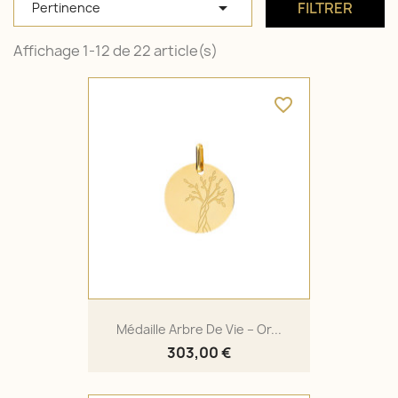

FILTRER
Pertinence
Affichage 1-12 de 22 article(s)
favorite_border
Médaille Arbre De Vie – Or...
303,00 €