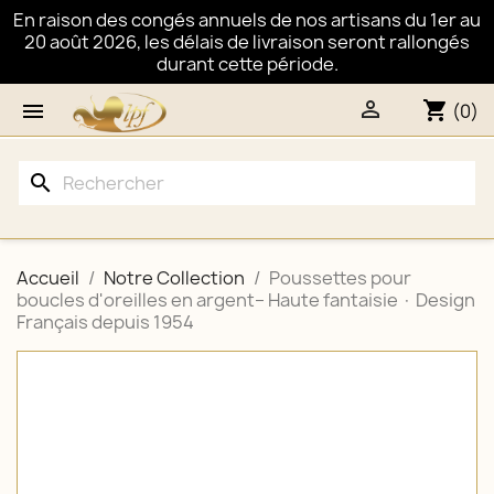
En raison des congés annuels de nos artisans du 1er au
20 août 2026, les délais de livraison seront rallongés
durant cette période.

shopping_cart

(0)
search
Accueil
Notre Collection
Poussettes pour
boucles d'oreilles en argent– Haute fantaisie · Design
Français depuis 1954