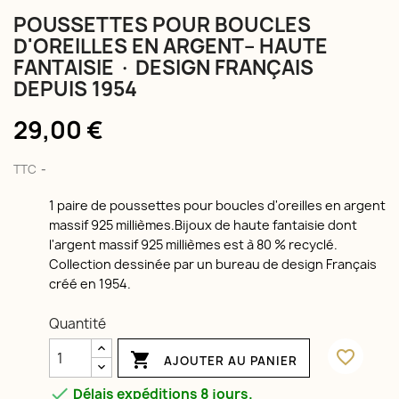
POUSSETTES POUR BOUCLES
D'OREILLES EN ARGENT– HAUTE
FANTAISIE · DESIGN FRANÇAIS
DEPUIS 1954
29,00 €
TTC
1 paire de poussettes pour boucles d'oreilles en argent
massif 925 millièmes.Bijoux de haute fantaisie dont
l'argent massif 925 millièmes est à 80 % recyclé.
Collection dessinée par un bureau de design Français
créé en 1954.
Quantité
favorite_border

AJOUTER AU PANIER

Délais expéditions 8 jours.