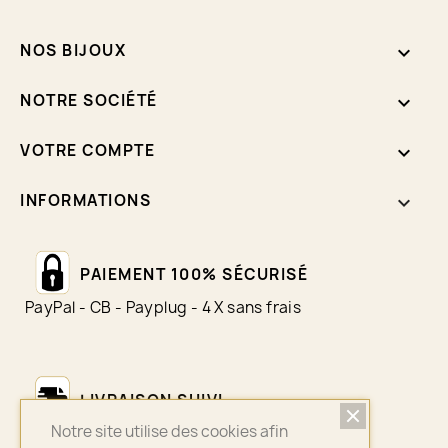
NOS BIJOUX

NOTRE SOCIÉTÉ

VOTRE COMPTE

INFORMATIONS
keyboard_arrow_down
PAIEMENT 100% SÉCURISÉ
PayPal - CB - Payplug - 4 X sans frais
LIVRAISON SUIVI
Notre site utilise des cookies afin
Colissimo - Chronopost - Mondial Relay