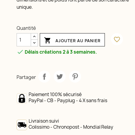
unique.
Quantité
favorite_border

AJOUTER AU PANIER

Délais créations 2 à 3 semaines.
Partager
Paiement 100% sécurisé
PayPal - CB - Payplug - 4 X sans frais
Livraison suivi
Colissimo - Chronopost - Mondial Relay