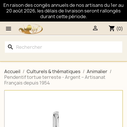
En raison des congés annuels de nos artisans du 1er au
20 août 2026, les délais de livraison seront rallongés
durant cette période.

shopping_cart

(0)
search
Accueil
Culturels & thématiques
Animalier
Pendentif tortue terreste - Argent – Artisanat
Français depuis 1954