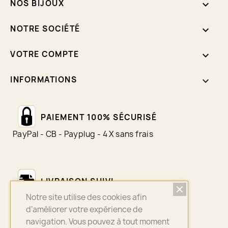
NOS BIJOUX

NOTRE SOCIÉTÉ

VOTRE COMPTE

INFORMATIONS
keyboard_arrow_down
PAIEMENT 100% SÉCURISÉ
PayPal - CB - Payplug - 4 X sans frais
LIVRAISON SUIVI
Notre site utilise des cookies afin
Colissimo - Chronopost - Mondial Relay
d’améliorer votre expérience de
navigation. Vous pouvez à tout moment