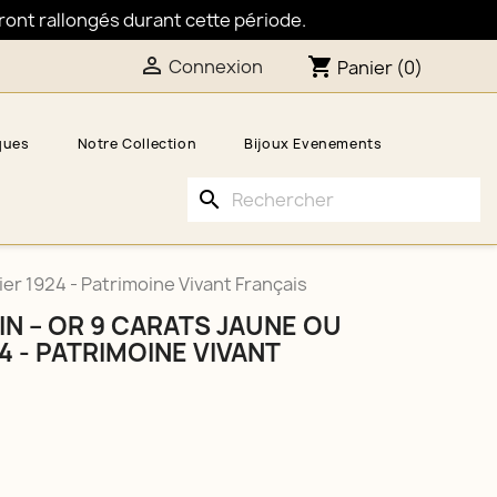
eront rallongés durant cette période.

shopping_cart
Connexion
Panier
(0)
ques
Notre Collection
Bijoux Evenements
search
ier 1924 - Patrimoine Vivant Français
N – OR 9 CARATS JAUNE OU
24 - PATRIMOINE VIVANT