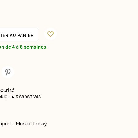
favorite_border
TER AU PANIER
on de 4 à 6 semaines.
curisé
lug - 4 X sans frais
opost - Mondial Relay