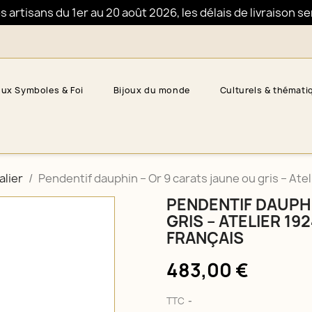
artisans du 1er au 20 août 2026, les délais de livraison s
oux Symboles & Foi
Bijoux du monde
Culturels & thémati
alier
Pendentif dauphin – Or 9 carats jaune ou gris – Atel
PENDENTIF DAUPHI
GRIS – ATELIER 19
FRANÇAIS
483,00 €
TTC