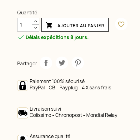
Quantité
favorite_border

AJOUTER AU PANIER

Délais expéditions 8 jours.
Partager
Paiement 100% sécurisé
PayPal - CB - Payplug - 4 X sans frais
Livraison suivi
Colissimo - Chronopost - Mondial Relay
Assurance qualité