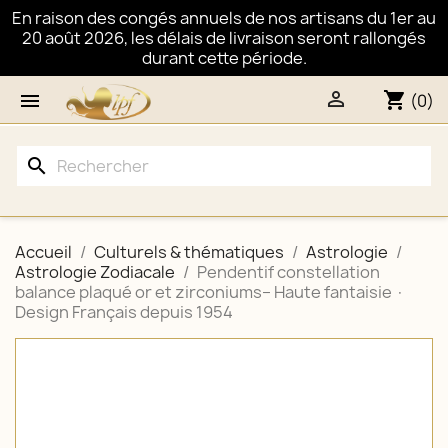
En raison des congés annuels de nos artisans du 1er au
20 août 2026, les délais de livraison seront rallongés
durant cette période.

shopping_cart

(0)
search
Accueil
Culturels & thématiques
Astrologie
Astrologie Zodiacale
Pendentif constellation
balance plaqué or et zirconiums– Haute fantaisie ·
Design Français depuis 1954