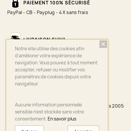
PAIEMENT 100% SÉCURISÉ
PayPal - CB - Payplug - 4 X sans frais
LIVRAISON SUIVI
Notre site utilise des cookies afin
Colissimo - Chronopost - Mondial Relay
d’améliorer votre expérience de
navigation. Vous pouvez à tout moment
accepter, refuser ou modifier vos
ASSURANCE QUALITÉ
paramètres de cookies depuis votre
navigateur.
Bijoux sélectionnés avec soin
Aucune information personnelle
© 2026 - A3PLUS2 - La petite Française depuis 2005
- Paris
sensible n’est stockée sans votre
consentement.
En savoir plus