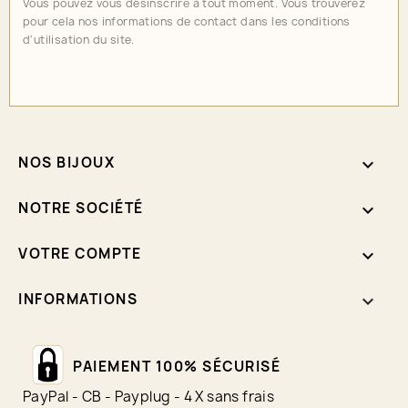
Vous pouvez vous désinscrire à tout moment. Vous trouverez
pour cela nos informations de contact dans les conditions
d'utilisation du site.
NOS BIJOUX

NOTRE SOCIÉTÉ

VOTRE COMPTE

INFORMATIONS
keyboard_arrow_down
PAIEMENT 100% SÉCURISÉ
PayPal - CB - Payplug - 4 X sans frais