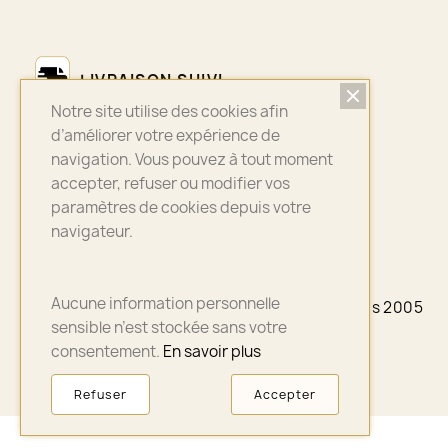
LIVRAISON SUIVI
Notre site utilise des cookies afin
Colissimo - Chronopost - Mondial Relay
d’améliorer votre expérience de
navigation. Vous pouvez à tout moment
accepter, refuser ou modifier vos
ASSURANCE QUALITÉ
paramètres de cookies depuis votre
navigateur.
Bijoux sélectionnés avec soin
Aucune information personnelle
© 2026 - A3PLUS2 - La petite Française depuis 2005
- Paris
sensible n’est stockée sans votre
consentement.
En savoir plus
Refuser
Accepter