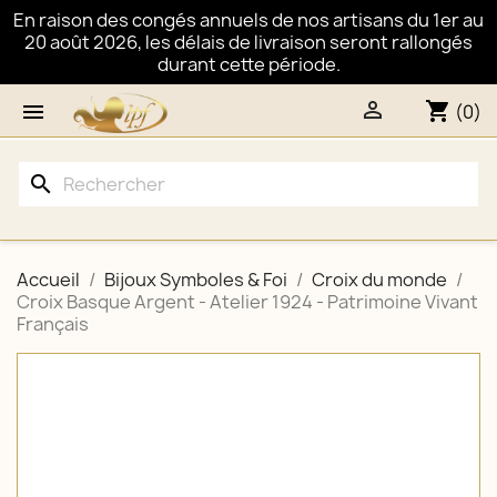
En raison des congés annuels de nos artisans du 1er au
20 août 2026, les délais de livraison seront rallongés
durant cette période.

shopping_cart

(0)
search
Accueil
Bijoux Symboles & Foi
Croix du monde
Croix Basque Argent - Atelier 1924 - Patrimoine Vivant
Français