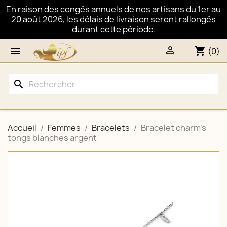
En raison des congés annuels de nos artisans du 1er au
20 août 2026, les délais de livraison seront rallongés
durant cette période.

shopping_cart

(0)
search
Accueil
Femmes
Bracelets
Bracelet charm's
tongs blanches argent