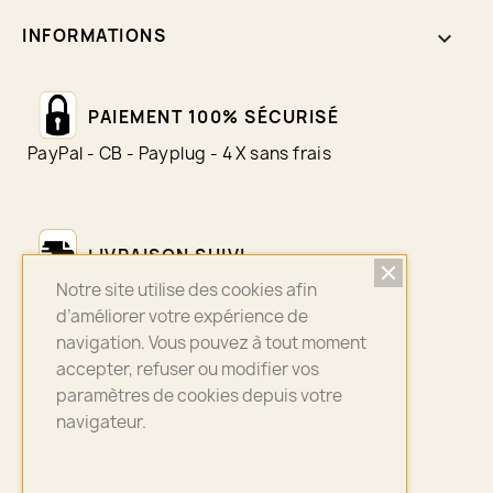
INFORMATIONS
keyboard_arrow_down
PAIEMENT 100% SÉCURISÉ
PayPal - CB - Payplug - 4 X sans frais
LIVRAISON SUIVI
Notre site utilise des cookies afin
Colissimo - Chronopost - Mondial Relay
d’améliorer votre expérience de
navigation. Vous pouvez à tout moment
accepter, refuser ou modifier vos
ASSURANCE QUALITÉ
paramètres de cookies depuis votre
navigateur.
Bijoux sélectionnés avec soin