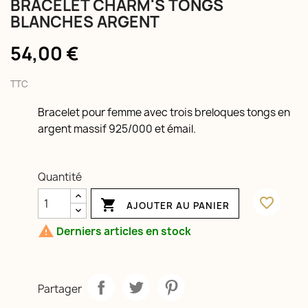
BRACELET CHARM'S TONGS
BLANCHES ARGENT
54,00 €
TTC
Bracelet pour femme avec trois breloques tongs en
argent massif 925/000 et émail.
Quantité
favorite_border

AJOUTER AU PANIER

Derniers articles en stock
Partager