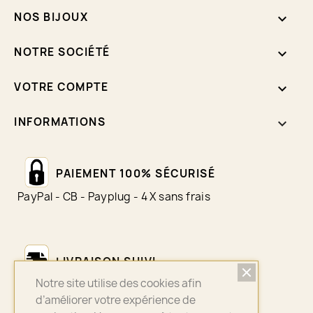
NOS BIJOUX

NOTRE SOCIÉTÉ

VOTRE COMPTE

INFORMATIONS
keyboard_arrow_down
PAIEMENT 100% SÉCURISÉ
PayPal - CB - Payplug - 4 X sans frais
LIVRAISON SUIVI
Notre site utilise des cookies afin
Colissimo - Chronopost - Mondial Relay
d’améliorer votre expérience de