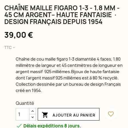
CHAÎNE MAILLE FIGARO 1-3 - 1.8 MM -
45 CM ARGENT– HAUTE FANTAISIE ·
DESIGN FRANÇAIS DEPUIS 1954
39,00 €
TTC
Chaîne de cou maille figaro 1-3 diamantée 4 faces, 1.80
millimètre de largeur et 45 centimètres de longueur en
argent massif 925 millièmes.Bijoux de haute fantaisie
dont l'argent massif 925 millièmes est à 80 % recyclé.
Collection dessinée par un bureau de design Français
créé en 1954.
Quantité
favorite_border

AJOUTER AU PANIER

Délais expéditions 8 jours.