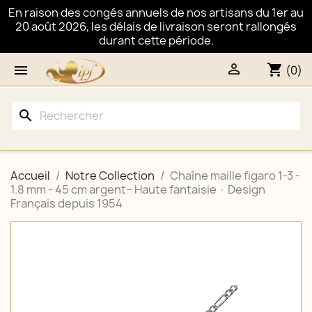
En raison des congés annuels de nos artisans du 1er au
20 août 2026, les délais de livraison seront rallongés
durant cette période.

shopping_cart

(0)
search
Accueil
Notre Collection
Chaîne maille figaro 1-3 -
1.8 mm - 45 cm argent– Haute fantaisie · Design
Français depuis 1954