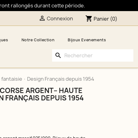
eront rallongés durant cette période.

shopping_cart
Connexion
Panier
(0)
ques
Notre Collection
Bijoux Evenements
search
fantaisie · Design Français depuis 1954
 CORSE ARGENT– HAUTE
GN FRANÇAIS DEPUIS 1954