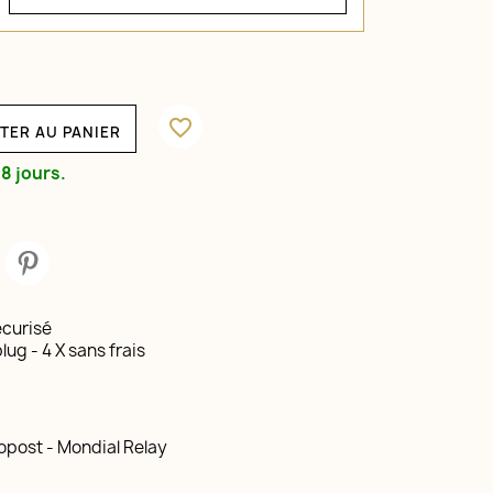
favorite_border
TER AU PANIER
8 jours.
curisé
lug - 4 X sans frais
opost - Mondial Relay