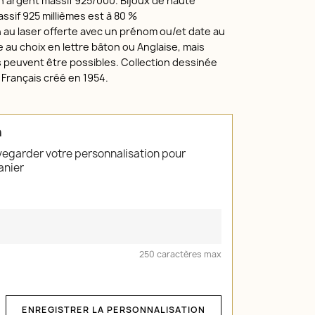
n argent massif 925/000. Bijoux de haute
assif 925 millièmes est à 80 %
 au laser offerte avec un prénom ou/et date au
e au choix en lettre bâton ou Anglaise, mais
s peuvent être possibles. Collection dessinée
Français créé en 1954.
n
vegarder votre personnalisation pour
anier
250 caractères max
ENREGISTRER LA PERSONNALISATION