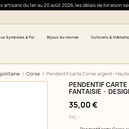
artisans du 1er au 20 août 2026, les délais de livraison s
oux Symboles & Foi
Bijoux du monde
Culturels & thémati
politaine
Corse
Pendentif carte Corse argent– Haute 
PENDENTIF CARTE
FANTAISIE · DESI
35,00 €
TTC