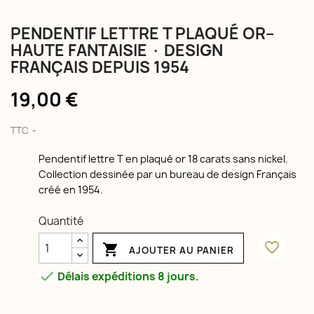
PENDENTIF LETTRE T PLAQUÉ OR–
HAUTE FANTAISIE · DESIGN
FRANÇAIS DEPUIS 1954
19,00 €
TTC
Pendentif lettre T en plaqué or 18 carats sans nickel.
Collection dessinée par un bureau de design Français
créé en 1954.
Quantité
favorite_border

AJOUTER AU PANIER

Délais expéditions 8 jours.