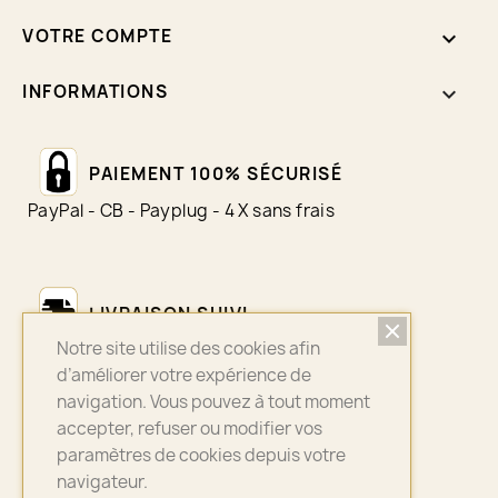
VOTRE COMPTE

INFORMATIONS
keyboard_arrow_down
PAIEMENT 100% SÉCURISÉ
PayPal - CB - Payplug - 4 X sans frais
LIVRAISON SUIVI
Notre site utilise des cookies afin
Colissimo - Chronopost - Mondial Relay
d’améliorer votre expérience de
navigation. Vous pouvez à tout moment
accepter, refuser ou modifier vos
ASSURANCE QUALITÉ
paramètres de cookies depuis votre
navigateur.
Bijoux sélectionnés avec soin