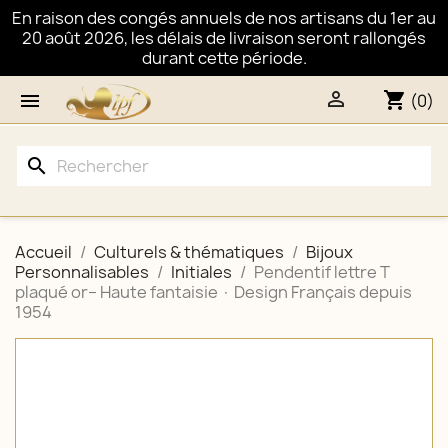
En raison des congés annuels de nos artisans du 1er au
20 août 2026, les délais de livraison seront rallongés
durant cette période.

shopping_cart

(0)
search
Accueil
Culturels & thématiques
Bijoux
Personnalisables
Initiales
Pendentif lettre T
plaqué or– Haute fantaisie · Design Français depuis
1954