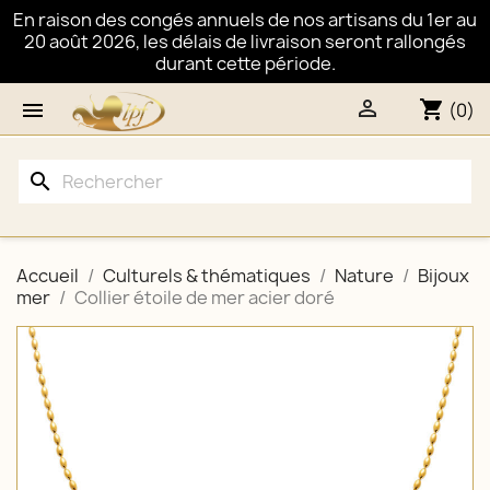
En raison des congés annuels de nos artisans du 1er au
20 août 2026, les délais de livraison seront rallongés
durant cette période.

shopping_cart

(0)
search
Accueil
Culturels & thématiques
Nature
Bijoux
mer
Collier étoile de mer acier doré