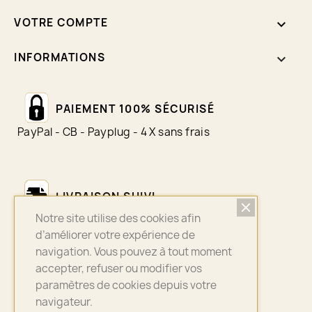
VOTRE COMPTE

INFORMATIONS
keyboard_arrow_down
PAIEMENT 100% SÉCURISÉ
PayPal - CB - Payplug - 4 X sans frais
LIVRAISON SUIVI
Notre site utilise des cookies afin
Colissimo - Chronopost - Mondial Relay
d’améliorer votre expérience de
navigation. Vous pouvez à tout moment
accepter, refuser ou modifier vos
ASSURANCE QUALITÉ
paramètres de cookies depuis votre
navigateur.
Bijoux sélectionnés avec soin