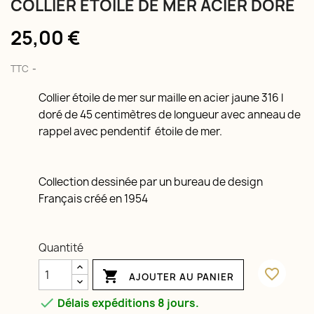
COLLIER ÉTOILE DE MER ACIER DORÉ
25,00 €
TTC
Collier étoile de mer sur maille en acier jaune 316 l
doré de 45 centimètres de longueur avec anneau de
rappel avec pendentif étoile de mer.
Collection dessinée par un bureau de design
Français créé en 1954
Quantité
favorite_border

AJOUTER AU PANIER

Délais expéditions 8 jours.