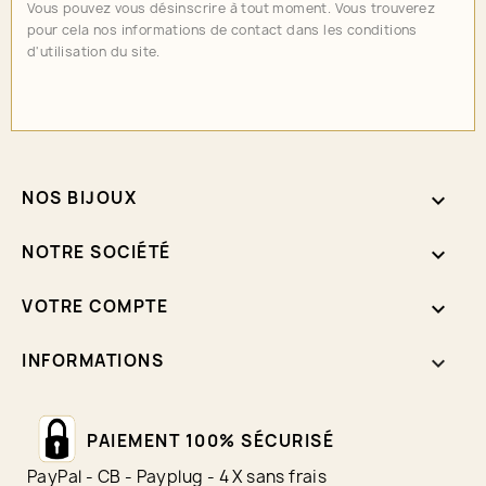
Vous pouvez vous désinscrire à tout moment. Vous trouverez
pour cela nos informations de contact dans les conditions
d'utilisation du site.
NOS BIJOUX

NOTRE SOCIÉTÉ

VOTRE COMPTE

INFORMATIONS
keyboard_arrow_down
PAIEMENT 100% SÉCURISÉ
PayPal - CB - Payplug - 4 X sans frais