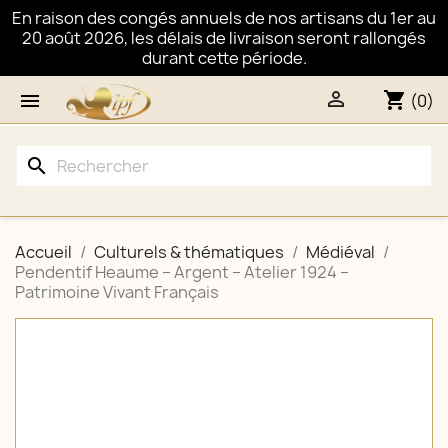
En raison des congés annuels de nos artisans du 1er au
20 août 2026, les délais de livraison seront rallongés
durant cette période.

shopping_cart

(0)
search
Accueil
Culturels & thématiques
Médiéval
Pendentif Heaume – Argent – Atelier 1924 –
Patrimoine Vivant Français