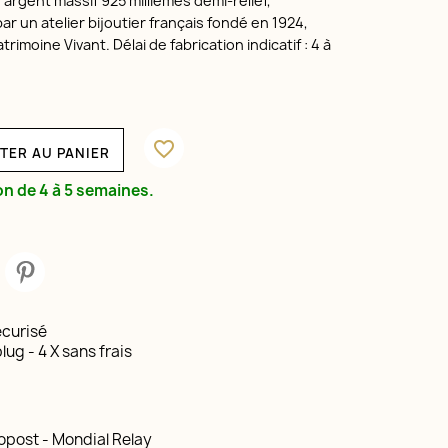
rgent massif 925 millièmes demi-relief,
r un atelier bijoutier français fondé en 1924,
trimoine Vivant. Délai de fabrication indicatif : 4 à
favorite_border
TER AU PANIER
on de 4 à 5 semaines.
curisé
lug - 4 X sans frais
opost - Mondial Relay