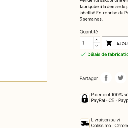
Pendentif saxophone en a
fabriquée à la demande pa
labellisé Entreprise du Pa
5 semaines.
Quantité

AJOU

Délais de fabricati
Partager
Paiement 100% sé
PayPal - CB - Payp
Livraison suivi
Colissimo - Chron