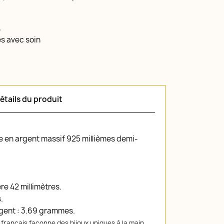
é
és avec soin
étails du produit
 en argent massif 925 millièmes demi-
re 42 millimètres.
.
rgent : 3.69 grammes.
r français façonne des bijoux uniques à la main.