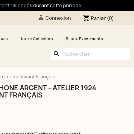
eront rallongés durant cette période.

shopping_cart
Connexion
Panier
(0)
ques
Notre Collection
Bijoux Evenements
search
trimoine Vivant Français
ONE ARGENT - ATELIER 1924
ANT FRANÇAIS