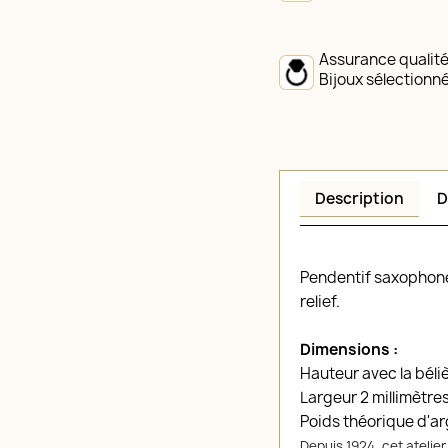
Assurance qualit
Bijoux sélectionn
Description
D
Pendentif saxophone
relief.
Dimensions :
Hauteur avec la béliè
Largeur 2 millimètres
Poids théorique d'a
Depuis 1924, cet atelie