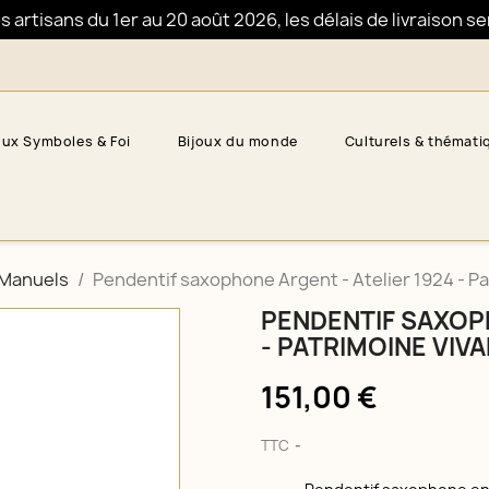
artisans du 1er au 20 août 2026, les délais de livraison s
oux Symboles & Foi
Bijoux du monde
Culturels & thémati
 Manuels
Pendentif saxophone Argent - Atelier 1924 - Pa
PENDENTIF SAXOPH
- PATRIMOINE VIV
151,00 €
TTC