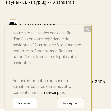
PayPal - CB - Payplug - 4 X sans frais
LIVRAISON SUIVI
Notre site utilise des cookies afin
Colissimo - Chronopost - Mondial Relay
d’améliorer votre expérience de
navigation. Vous pouvez à tout moment
accepter, refuser ou modifier vos
ASSURANCE QUALITÉ
paramètres de cookies depuis votre
navigateur.
Bijoux sélectionnés avec soin
Aucune information personnelle
© 2026 - A3PLUS2 - La petite Française depuis 2005
- Paris
sensible n’est stockée sans votre
consentement.
En savoir plus
Refuser
Accepter