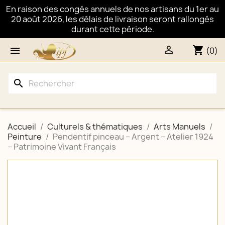
En raison des congés annuels de nos artisans du 1er au
20 août 2026, les délais de livraison seront rallongés
durant cette période.

shopping_cart

(0)
search
Accueil
Culturels & thématiques
Arts Manuels
Peinture
Pendentif pinceau – Argent – Atelier 1924
– Patrimoine Vivant Français