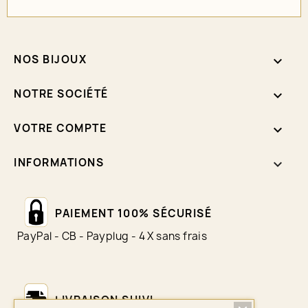
NOS BIJOUX

NOTRE SOCIÉTÉ

VOTRE COMPTE

INFORMATIONS
keyboard_arrow_down
PAIEMENT 100% SÉCURISÉ
PayPal - CB - Payplug - 4 X sans frais
LIVRAISON SUIVI