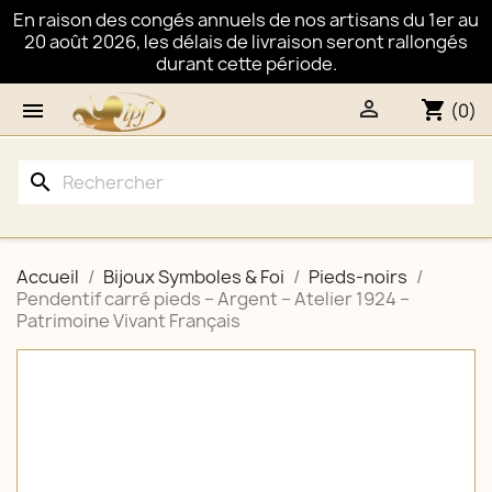
En raison des congés annuels de nos artisans du 1er au
20 août 2026, les délais de livraison seront rallongés
durant cette période.

shopping_cart

(0)
search
Accueil
Bijoux Symboles & Foi
Pieds-noirs
Pendentif carré pieds – Argent – Atelier 1924 –
Patrimoine Vivant Français