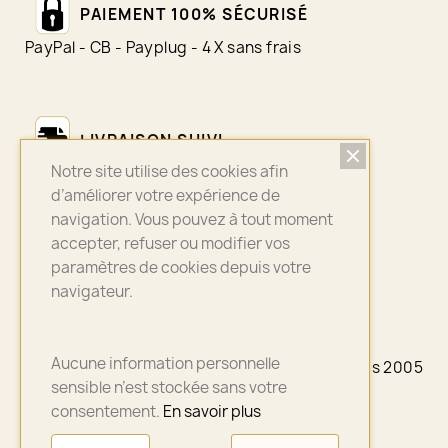
PAIEMENT 100% SÉCURISÉ
PayPal - CB - Payplug - 4 X sans frais
LIVRAISON SUIVI
Notre site utilise des cookies afin
Colissimo - Chronopost - Mondial Relay
d’améliorer votre expérience de
navigation. Vous pouvez à tout moment
accepter, refuser ou modifier vos
ASSURANCE QUALITÉ
paramètres de cookies depuis votre
navigateur.
Bijoux sélectionnés avec soin
Aucune information personnelle
© 2026 - A3PLUS2 - La petite Française depuis 2005
- Paris
sensible n’est stockée sans votre
consentement.
En savoir plus