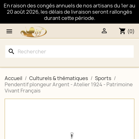
En raison des congés annuels de nos artisans du 1er au
20 août 2026, les délais de livraison seront rallongés
durant cette période.

shopping_cart

(0)
search
Accueil
Culturels & thématiques
Sports
Pendentif plongeur Argent - Atelier 1924 - Patrimoine
Vivant Français