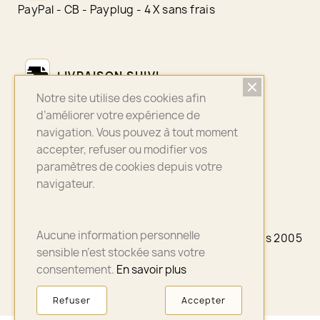
PayPal - CB - Payplug - 4 X sans frais
LIVRAISON SUIVI
Notre site utilise des cookies afin
Colissimo - Chronopost - Mondial Relay
d’améliorer votre expérience de
navigation. Vous pouvez à tout moment
accepter, refuser ou modifier vos
ASSURANCE QUALITÉ
paramètres de cookies depuis votre
navigateur.
Bijoux sélectionnés avec soin
Aucune information personnelle
© 2026 - A3PLUS2 - La petite Française depuis 2005
- Paris
sensible n’est stockée sans votre
consentement.
En savoir plus
Refuser
Accepter