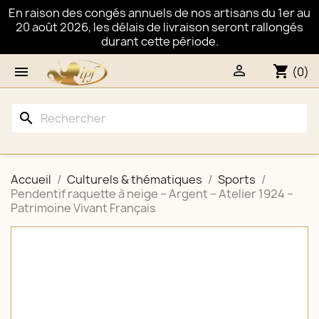
En raison des congés annuels de nos artisans du 1er au
20 août 2026, les délais de livraison seront rallongés
durant cette période.

shopping_cart

(0)
search
Accueil
Culturels & thématiques
Sports
Pendentif raquette à neige – Argent – Atelier 1924 –
Patrimoine Vivant Français