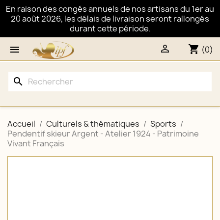
En raison des congés annuels de nos artisans du 1er au
20 août 2026, les délais de livraison seront rallongés
durant cette période.

shopping_cart

(0)
search
Accueil
Culturels & thématiques
Sports
Pendentif skieur Argent - Atelier 1924 - Patrimoine
Vivant Français