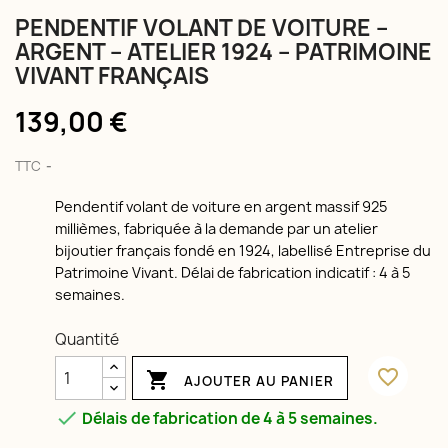
PENDENTIF VOLANT DE VOITURE –
ARGENT – ATELIER 1924 – PATRIMOINE
VIVANT FRANÇAIS
139,00 €
TTC
Pendentif volant de voiture en argent massif 925
millièmes, fabriquée à la demande par un atelier
bijoutier français fondé en 1924, labellisé Entreprise du
Patrimoine Vivant. Délai de fabrication indicatif : 4 à 5
semaines.
Quantité
favorite_border

AJOUTER AU PANIER

Délais de fabrication de 4 à 5 semaines.