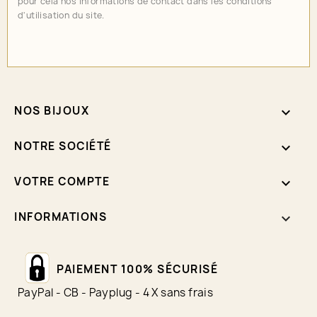
pour cela nos informations de contact dans les conditions
d'utilisation du site.
NOS BIJOUX

NOTRE SOCIÉTÉ

VOTRE COMPTE

INFORMATIONS
keyboard_arrow_down
PAIEMENT 100% SÉCURISÉ
PayPal - CB - Payplug - 4 X sans frais