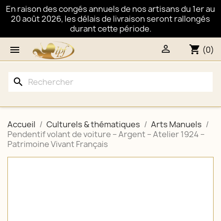
En raison des congés annuels de nos artisans du 1er au
20 août 2026, les délais de livraison seront rallongés
durant cette période.

shopping_cart

(0)
search
Accueil
Culturels & thématiques
Arts Manuels
Pendentif volant de voiture – Argent – Atelier 1924 –
Patrimoine Vivant Français