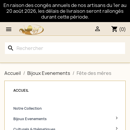
En raison des congés annuels de nos artisans du 1er au
20 août 2026, les délais de livraison seront rallongés
durant cette période.

shopping_cart

(0)
search
Accueil
Bijoux Evenements
Fête des mères
ACCUEIL
Notre Collection
Bijoux Evenements
Culturels & thématiques