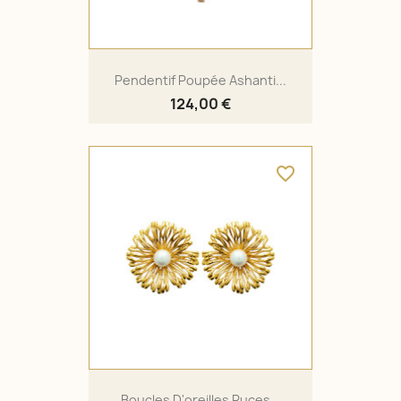
Pendentif Poupée Ashanti...
124,00 €
favorite_border
Boucles D'oreilles Puces...