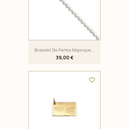
Bracelet De Perles Majorque...
39,00 €
favorite_border