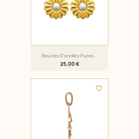
Boucles D'oreilles Puces...
25,00 €
favorite_border