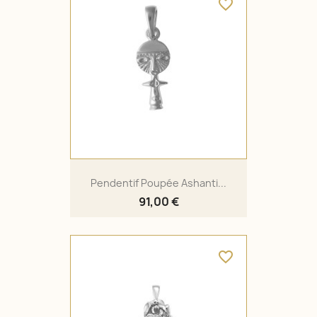
favorite_border
Pendentif Poupée Ashanti...
91,00 €
favorite_border