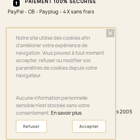
PAIEMENT 100% SÉCURISÉ
PayPal - CB - Payplug - 4 X sans frais
Notre site utilise des cookies afin
LIVRAISON SUIVI
d’améliorer votre expérience de
Colissimo - Chronopost - Mondial Relay
navigation. Vous pouvez à tout moment
accepter, refuser ou modifier vos
paramètres de cookies depuis votre
navigateur.
ASSURANCE QUALITÉ
Bijoux sélectionnés avec soin
Aucune information personnelle
sensible n’est stockée sans votre
© 2026 - A3PLUS2 - La petite Française depuis 2005
consentement.
En savoir plus
- Paris
Refuser
Accepter