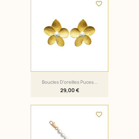
favorite_border
Boucles D'oreilles Puces...
29,00 €
favorite_border