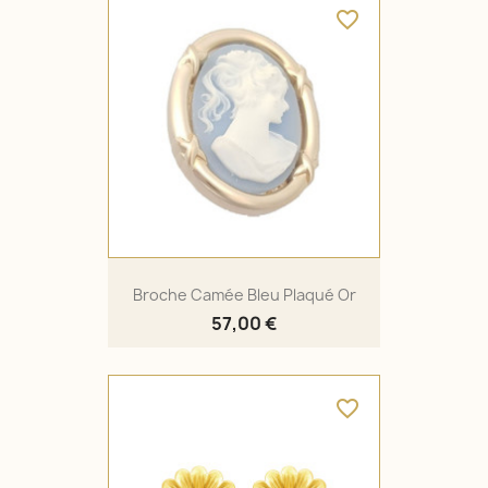
favorite_border
Broche Camée Bleu Plaqué Or
57,00 €
favorite_border