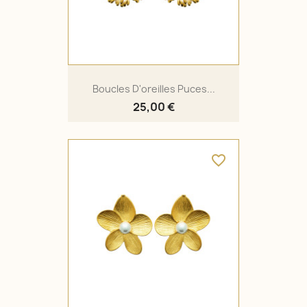
Boucles D'oreilles Puces...
25,00 €
favorite_border