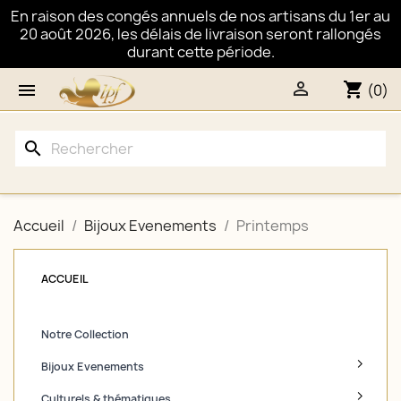
En raison des congés annuels de nos artisans du 1er au
20 août 2026, les délais de livraison seront rallongés
durant cette période.

shopping_cart

(0)
search
Accueil
Bijoux Evenements
Printemps
ACCUEIL
Notre Collection
Bijoux Evenements
Culturels & thématiques