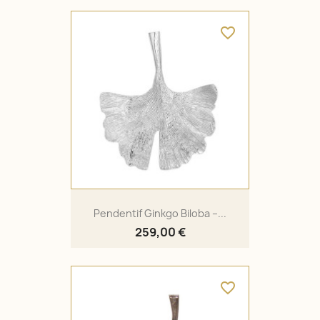
favorite_border
Pendentif Ginkgo Biloba –...
259,00 €
favorite_border