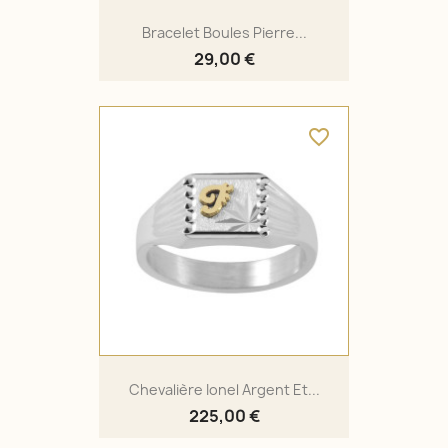
Bracelet Boules Pierre...
29,00 €
favorite_border
Chevalière Ionel Argent Et...
225,00 €