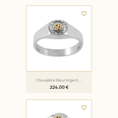
favorite_border
Chevalière Rieul Argent,...
224,00 €
favorite_border