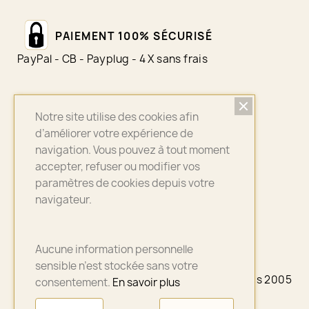
PAIEMENT 100% SÉCURISÉ
PayPal - CB - Payplug - 4 X sans frais
Notre site utilise des cookies afin
LIVRAISON SUIVI
d’améliorer votre expérience de
Colissimo - Chronopost - Mondial Relay
navigation. Vous pouvez à tout moment
accepter, refuser ou modifier vos
paramètres de cookies depuis votre
navigateur.
ASSURANCE QUALITÉ
Bijoux sélectionnés avec soin
Aucune information personnelle
sensible n’est stockée sans votre
© 2026 - A3PLUS2 - La petite Française depuis 2005
consentement.
En savoir plus
- Paris