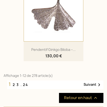
Pendentif Ginkgo Biloba –...
130,00 €
Affichage 1-12 de 278 article(s)
1

Suivant
2
3
…
24
Retour en haut
