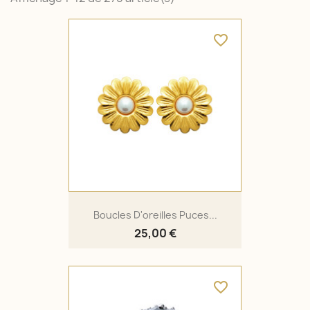
favorite_border
Boucles D'oreilles Puces...
25,00 €
favorite_border