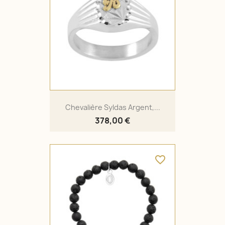
Chevalière Syldas Argent,...
378,00 €
favorite_border