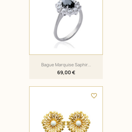
Bague Marquise Saphir...
69,00 €
favorite_border